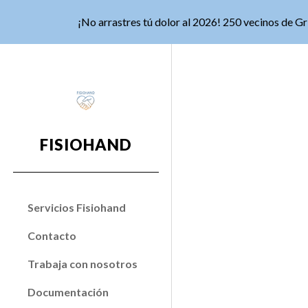
¡No arrastres tú dolor al 2026! 250 vecinos de G
Sk
FISIOHAND
Servicios Fisiohand
Contacto
Trabaja con nosotros
Documentación