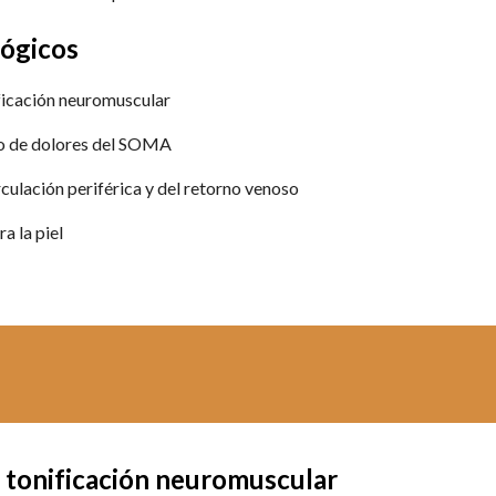
lógicos 
ificación neuromuscular 
o 
de
 dolores del SOMA 
culación periférica y del retorno venoso
a la piel 
y tonificación neuromuscular