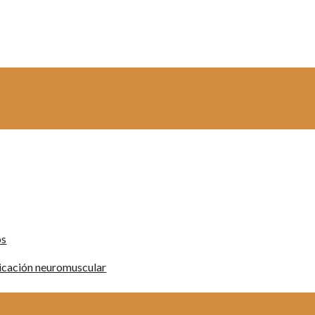
os
ficación neuromuscular