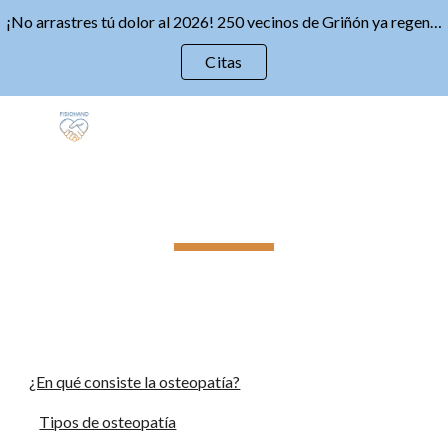
¡No arrastres tú dolor al 2026! 250 vecinos de Griñón ya regeneraron su salud en 2025 con Fisiohand. ¿Serás el próximo? Empieza tu cambio hoy. 💙✨
Skip to main content
Skip to navigation
Citas
OSTEOPATÍA
¿En qué consiste la osteopatía?
Tipos de osteopatía